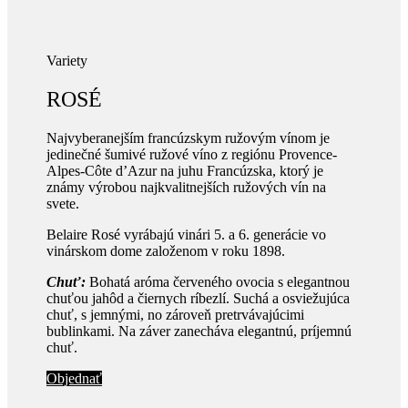
Variety
ROSÉ
Najvyberanejším francúzskym ružovým vínom je
jedinečné šumivé ružové víno z regiónu Provence-
Alpes-Côte d’Azur na juhu Francúzska, ktorý je
známy výrobou najkvalitnejších ružových vín na
svete.
Belaire Rosé vyrábajú vinári 5. a 6. generácie vo
vinárskom dome založenom v roku 1898.
Chuť:
Bohatá aróma červeného ovocia s elegantnou
chuťou jahôd a čiernych ríbezlí. Suchá a osviežujúca
chuť, s jemnými, no zároveň pretrvávajúcimi
bublinkami. Na záver zanecháva elegantnú, príjemnú
chuť.
Objednať