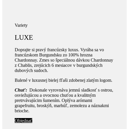
Variety
LUXE
Doprajte si pravý francúzsky luxus. Vyrába sa vo
francúzskom Burgundsku zo 100% hrozna
Chardonnay. Zmes so špeciálnou dávkou Chardonnay
z Chablis, zrejúcich 6 mesiacov v burgundských
dubových sudoch.
Balené v luxusnej bielej fľaši zdobenej zlatým logom.
Chuť:
Dokonale vyrovnáva jemnú sladkosť s ostrou,
osviežujúcou a ovocnou chuťou a kvalitným
pretrvávajúcim šumením. Oplýva arómami
grapefruitu, broskýň, marhúľ, zemolezu a náznakmi
brioche.
Objednať