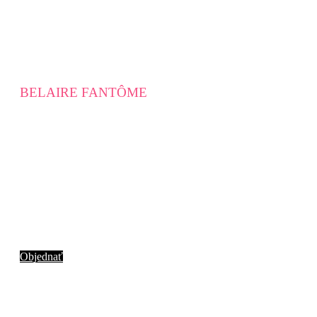
BELAIRE FANTÔME
Svietiace edície FANTÔME (z francúzskeho „fantóm“) našej
značky Cuvées Gold, Rosé, Luxe Rosé a Luxe sú vybavené
luminiscenčnými štítkami, ktoré sa rozsvietia stlačením tlačidla
na spodnej strane fľaše.
Edícia Fantôme je ideálna pre slávnostné okamihy.
Objednať