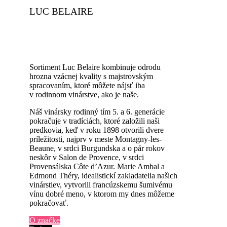
LUC BELAIRE
Sortiment Luc Belaire kombinuje odrodu
hrozna vzácnej kvality s majstrovským
spracovaním, ktoré môžete nájsť iba
v rodinnom vinárstve, ako je naše.
Náš vinársky rodinný tím 5. a 6. generácie
pokračuje v tradíciách, ktoré založili naši
predkovia, keď v roku 1898 otvorili dvere
príležitosti, najprv v meste Montagny-les-
Beaune, v srdci Burgundska a o pár rokov
neskôr v Salon de Provence, v srdci
Provensálska Côte d’Azur. Marie Ambal a
Edmond Théry, idealistickí zakladatelia našich
vinárstiev, vytvorili francúzskemu šumivému
vínu dobré meno, v ktorom my dnes môžeme
pokračovať.
O značke