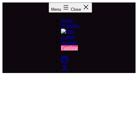
Menu
Close
Home
O značke
E-shop
Kontakt
Fantôme