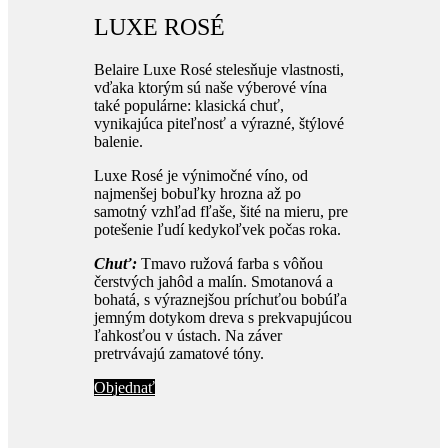
LUXE ROSÉ
Belaire Luxe Rosé stelesňuje vlastnosti,
vďaka ktorým sú naše výberové vína
také populárne: klasická chuť,
vynikajúca piteľnosť a výrazné, štýlové
balenie.
Luxe Rosé je výnimočné víno, od
najmenšej bobuľky hrozna až po
samotný vzhľad fľaše, šité na mieru, pre
potešenie ľudí kedykoľvek počas roka.
Chuť:
Tmavo ružová farba s vôňou
čerstvých jahôd a malín. Smotanová a
bohatá, s výraznejšou príchuťou bobúľa
jemným dotykom dreva s prekvapujúcou
ľahkosťou v ústach. Na záver
pretrvávajú zamatové tóny.
Objednať