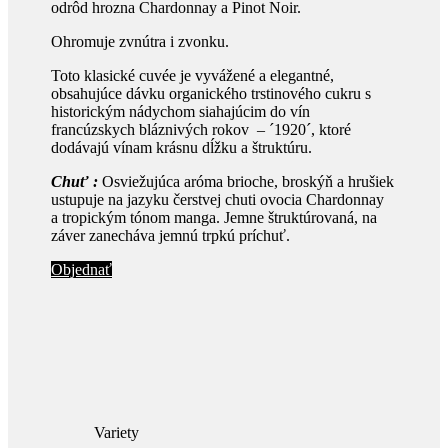
odrôd hrozna Chardonnay a Pinot Noir.
Ohromuje zvnútra i zvonku.
Toto klasické cuvée je vyvážené a elegantné,
obsahujúce dávku organického trstinového cukru s
historickým nádychom siahajúcim do vín
francúzskych bláznivých rokov – ´1920´, ktoré
dodávajú vínam krásnu dĺžku a štruktúru.
Chuť :
Osviežujúca aróma brioche, broskýň a hrušiek
ustupuje na jazyku čerstvej chuti ovocia Chardonnay
a tropickým tónom manga. Jemne štruktúrovaná, na
záver zanecháva jemnú trpkú príchuť.
Objednať
Variety